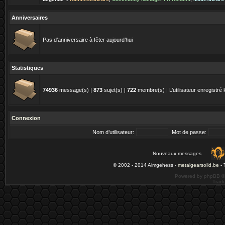
Anniversaires
Pas d’anniversaire à fêter aujourd’hui
Statistiques
74936
message(s) |
873
sujet(s) |
722
membre(s) | L’utilisateur enregistré 
Connexion
Nom d’utilisateur:
Mot de passe:
Nouveaux messages
© 2002 - 2014 Aimgehess -
metalgearsolid.be
- 
Powered by phpBB ©
Tradu