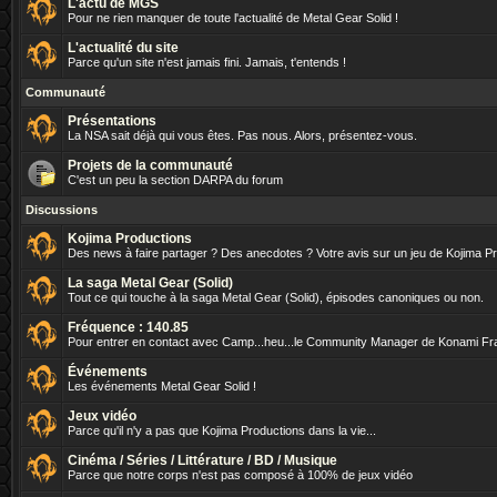
L'actu de MGS
Pour ne rien manquer de toute l'actualité de Metal Gear Solid !
L'actualité du site
Parce qu'un site n'est jamais fini. Jamais, t'entends !
Communauté
Présentations
La NSA sait déjà qui vous êtes. Pas nous. Alors, présentez-vous.
Projets de la communauté
C'est un peu la section DARPA du forum
Discussions
Kojima Productions
Des news à faire partager ? Des anecdotes ? Votre avis sur un jeu de Kojima P
La saga Metal Gear (Solid)
Tout ce qui touche à la saga Metal Gear (Solid), épisodes canoniques ou non.
Fréquence : 140.85
Pour entrer en contact avec Camp...heu...le Community Manager de Konami Fr
Événements
Les événements Metal Gear Solid !
Jeux vidéo
Parce qu'il n'y a pas que Kojima Productions dans la vie...
Cinéma / Séries / Littérature / BD / Musique
Parce que notre corps n'est pas composé à 100% de jeux vidéo