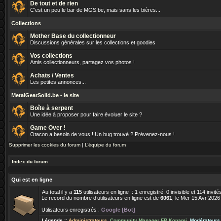
De tout et de rien
C'est un peu le bar de MGS.be, mais sans les bières...
Collections
Mother Base du collectionneur
Discussions générales sur les collections et goodies
Vos collections
Amis collectionneurs, partagez vos photos !
Achats / Ventes
Les petites annonces...
MetalGearSolid.be - le site
Boîte à serpent
Une idée à proposer pour faire évoluer le site ?
Game Over !
Otacon a besoin de vous ! Un bug trouvé ? Prévenez-nous !
Supprimer les cookies du forum
|
L’équipe du forum
Index du forum
Qui est en ligne
Au total il y a
115
utilisateurs en ligne :: 1 enregistré, 0 invisible et 114 invi
Le record du nombre d’utilisateurs en ligne est de
6061
, le Mer 15 Avr 2026
Utilisateurs enregistrés :
Google [Bot]
Légende ::
Administrateurs
,
Community Manager FR Konami
,
Modérateurs