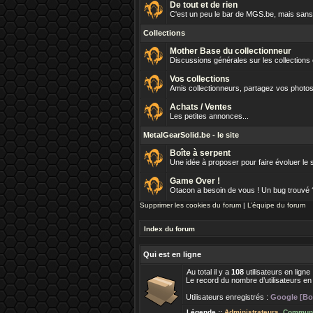
De tout et de rien
C'est un peu le bar de MGS.be, mais sans 
Collections
Mother Base du collectionneur
Discussions générales sur les collections
Vos collections
Amis collectionneurs, partagez vos photos
Achats / Ventes
Les petites annonces...
MetalGearSolid.be - le site
Boîte à serpent
Une idée à proposer pour faire évoluer le s
Game Over !
Otacon a besoin de vous ! Un bug trouvé
Supprimer les cookies du forum
|
L’équipe du forum
Index du forum
Qui est en ligne
Au total il y a
108
utilisateurs en ligne
Le record du nombre d’utilisateurs en
Utilisateurs enregistrés :
Google [Bo
Légende ::
Administrateurs
,
Communi