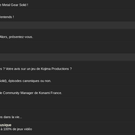
e Metal Gear Solid !
t'entends !
 Alors, présentez-vous.
 ? Votre avis sur un jeu de Kojima Productions ?
Solid), épisodes canoniques ou non.
..le Community Manager de Konami France.
s dans la vie...
Musique
 à 100% de jeux vidéo