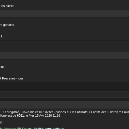
les bières...
 et goodies
 !
ite ?
 ? Prévenez-nous !
 :: 1 enregistré, 0 invisible et 107 invités (basées sur les utilisateurs actifs des 5 dernières mi
 ligne est de
6061
, le Mer 15 Avr 2026 11:16
t]
ty Manager FR Konami
,
Modérateurs globaux