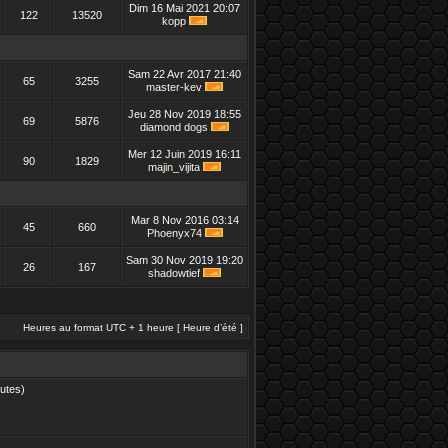
Dim 16 Mai 2021 20:07
122
13520
kopp
Sam 22 Avr 2017 21:40
65
3255
master-kev
Jeu 28 Nov 2019 18:55
69
5876
diamond dogs
Mer 12 Juin 2019 16:11
90
1829
majin_vijita
Mar 8 Nov 2016 03:14
45
660
Phoenyx74
Sam 30 Nov 2019 19:20
26
167
shadowtief
Heures au format UTC + 1 heure [ Heure d’été ]
nutes)