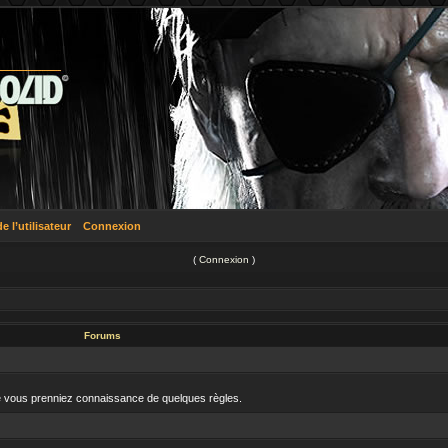
 l’utilisateur
Connexion
(
Connexion
)
Forums
que vous prenniez connaissance de quelques règles.