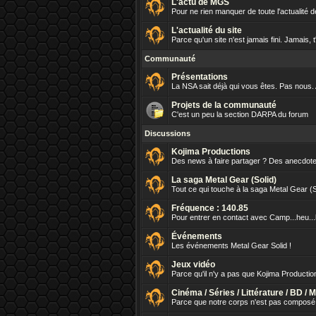
L'actu de MGS
Pour ne rien manquer de toute l'actualité d
L'actualité du site
Parce qu'un site n'est jamais fini. Jamais, 
Communauté
Présentations
La NSA sait déjà qui vous êtes. Pas nous.
Projets de la communauté
C'est un peu la section DARPA du forum
Discussions
Kojima Productions
Des news à faire partager ? Des anecdotes
La saga Metal Gear (Solid)
Tout ce qui touche à la saga Metal Gear (
Fréquence : 140.85
Pour entrer en contact avec Camp...heu.
Événements
Les événements Metal Gear Solid !
Jeux vidéo
Parce qu'il n'y a pas que Kojima Production
Cinéma / Séries / Littérature / BD / 
Parce que notre corps n'est pas composé