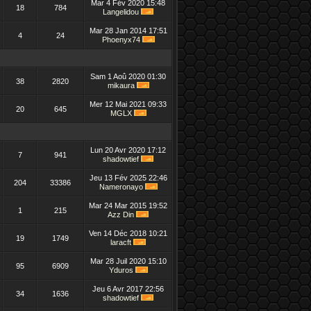
Mar 4 Fév 2020 15:48
18
784
Langelidou
Mar 28 Jan 2014 17:51
4
24
Phoenyx74
Sam 1 Aoû 2020 01:30
38
2820
mikaura
Mer 12 Mai 2021 09:33
20
645
MGLX
Lun 20 Avr 2020 17:12
7
941
shadowtief
Jeu 13 Fév 2025 22:46
204
33386
Nameronayo
Mar 24 Mar 2015 19:52
1
215
Azz Din
Ven 14 Déc 2018 10:21
19
1749
laracft
Mar 28 Juil 2020 15:10
95
6909
Yduros
Jeu 6 Avr 2017 22:56
34
1636
shadowtief