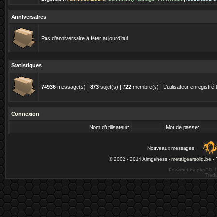
Anniversaires
Pas d’anniversaire à fêter aujourd’hui
Statistiques
74936
message(s) |
873
sujet(s) |
722
membre(s) | L’utilisateur enregistré 
Connexion
Nom d’utilisateur:
Mot de passe:
Nouveaux messages
© 2002 - 2014 Aimgehess -
metalgearsolid.be
- 
Powered by phpBB ©
Tradu