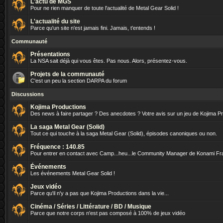
L'actu de MGS
Pour ne rien manquer de toute l'actualité de Metal Gear Solid !
L'actualité du site
Parce qu'un site n'est jamais fini. Jamais, t'entends !
Communauté
Présentations
La NSA sait déjà qui vous êtes. Pas nous. Alors, présentez-vous.
Projets de la communauté
C'est un peu la section DARPA du forum
Discussions
Kojima Productions
Des news à faire partager ? Des anecdotes ? Votre avis sur un jeu de Kojima P
La saga Metal Gear (Solid)
Tout ce qui touche à la saga Metal Gear (Solid), épisodes canoniques ou non.
Fréquence : 140.85
Pour entrer en contact avec Camp...heu...le Community Manager de Konami Fr
Événements
Les événements Metal Gear Solid !
Jeux vidéo
Parce qu'il n'y a pas que Kojima Productions dans la vie...
Cinéma / Séries / Littérature / BD / Musique
Parce que notre corps n'est pas composé à 100% de jeux vidéo