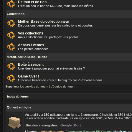
De tout et de rien
C'est un peu le bar de MGS.be, mais sans les bières...
Collections
Mother Base du collectionneur
Discussions générales sur les collections et goodies
Vos collections
Amis collectionneurs, partagez vos photos !
Achats / Ventes
Les petites annonces...
MetalGearSolid.be - le site
Boîte à serpent
Une idée à proposer pour faire évoluer le site ?
Game Over !
Otacon a besoin de vous ! Un bug trouvé ? Prévenez-nous !
Supprimer les cookies du forum
|
L’équipe du forum
Index du forum
Qui est en ligne
Au total il y a
360
utilisateurs en ligne :: 1 enregistré, 0 invisible et 359 inv
Le record du nombre d’utilisateurs en ligne est de
6061
, le Mer 15 Avr 2026
Utilisateurs enregistrés :
Google [Bot]
Légende ::
Administrateurs
,
Community Manager FR Konami
,
Modérateurs