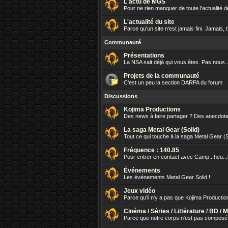
L'actu de MGS
Pour ne rien manquer de toute l'actualité d
L'actualité du site
Parce qu'un site n'est jamais fini. Jamais, 
Communauté
Présentations
La NSA sait déjà qui vous êtes. Pas nous.
Projets de la communauté
C'est un peu la section DARPA du forum
Discussions
Kojima Productions
Des news à faire partager ? Des anecdotes
La saga Metal Gear (Solid)
Tout ce qui touche à la saga Metal Gear (
Fréquence : 140.85
Pour entrer en contact avec Camp...heu.
Événements
Les événements Metal Gear Solid !
Jeux vidéo
Parce qu'il n'y a pas que Kojima Production
Cinéma / Séries / Littérature / BD / 
Parce que notre corps n'est pas composé