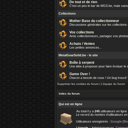
De tout et de rien
C'est un peu le bar de MGS.be, mais sans 
Collections
Mother Base du collectionneur
Discussions générales sur les collections
Vos collections
Amis collectionneurs, partagez vos photos
Achats / Ventes
Les petites annonces...
MetalGearSolid.be - le site
Boîte à serpent
Une idée à proposer pour faire évoluer le s
Game Over !
Otacon a besoin de vous ! Un bug trouvé
Supprimer les cookies du forum
|
L’équipe du forum
Index du forum
Qui est en ligne
Au total il y a
245
utilisateurs en ligne
Le record du nombre d’utilisateurs en
Utilisateurs enregistrés :
Google [Bo
Légende ::
Administrateurs
,
Communi