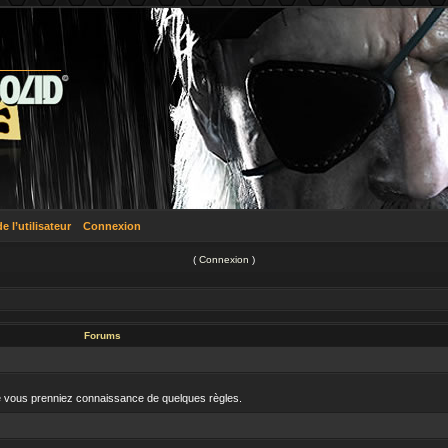
 l’utilisateur
Connexion
(
Connexion
)
Forums
que vous prenniez connaissance de quelques règles.