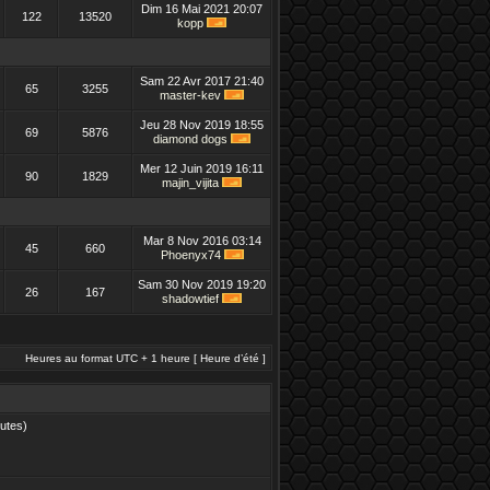
Dim 16 Mai 2021 20:07
122
13520
kopp
Sam 22 Avr 2017 21:40
65
3255
master-kev
Jeu 28 Nov 2019 18:55
69
5876
diamond dogs
Mer 12 Juin 2019 16:11
90
1829
majin_vijita
Mar 8 Nov 2016 03:14
45
660
Phoenyx74
Sam 30 Nov 2019 19:20
26
167
shadowtief
Heures au format UTC + 1 heure [ Heure d’été ]
nutes)