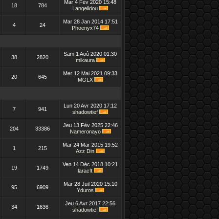
Mar 4 Fév 2020 15:48
18
784
Langelidou
Mar 28 Jan 2014 17:51
4
24
Phoenyx74
Sam 1 Aoû 2020 01:30
38
2820
mikaura
Mer 12 Mai 2021 09:33
20
645
MGLX
Lun 20 Avr 2020 17:12
7
941
shadowtief
Jeu 13 Fév 2025 22:46
204
33386
Nameronayo
Mar 24 Mar 2015 19:52
1
215
Azz Din
Ven 14 Déc 2018 10:21
19
1749
laracft
Mar 28 Juil 2020 15:10
95
6909
Yduros
Jeu 6 Avr 2017 22:56
34
1636
shadowtief