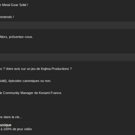
e Metal Gear Solid !
t'entends !
 Alors, présentez-vous.
 ? Votre avis sur un jeu de Kojima Productions ?
Solid), épisodes canoniques ou non.
..le Community Manager de Konami France.
s dans la vie...
Musique
 à 100% de jeux vidéo