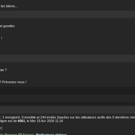
les bières...
 et goodies
 !
ite ?
 ? Prévenez-nous !
 :: 1 enregistré, 0 invisible et 244 invités (basées sur les utilisateurs actifs des 5 dernières mi
 ligne est de
6061
, le Mer 15 Avr 2026 11:16
t]
ty Manager FR Konami
,
Modérateurs globaux