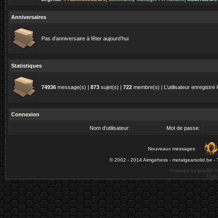
Anniversaires
Pas d’anniversaire à fêter aujourd’hui
Statistiques
74936
message(s) |
873
sujet(s) |
722
membre(s) | L’utilisateur enregistré 
Connexion
Nom d’utilisateur:
Mot de passe:
Nouveaux messages
© 2002 - 2014 Aimgehess -
metalgearsolid.be
- 
Powered by phpBB ©
Tradu