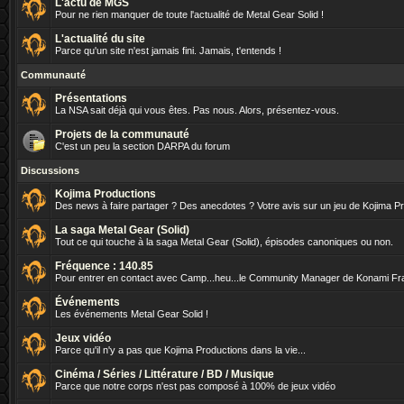
L'actu de MGS
Pour ne rien manquer de toute l'actualité de Metal Gear Solid !
L'actualité du site
Parce qu'un site n'est jamais fini. Jamais, t'entends !
Communauté
Présentations
La NSA sait déjà qui vous êtes. Pas nous. Alors, présentez-vous.
Projets de la communauté
C'est un peu la section DARPA du forum
Discussions
Kojima Productions
Des news à faire partager ? Des anecdotes ? Votre avis sur un jeu de Kojima P
La saga Metal Gear (Solid)
Tout ce qui touche à la saga Metal Gear (Solid), épisodes canoniques ou non.
Fréquence : 140.85
Pour entrer en contact avec Camp...heu...le Community Manager de Konami Fr
Événements
Les événements Metal Gear Solid !
Jeux vidéo
Parce qu'il n'y a pas que Kojima Productions dans la vie...
Cinéma / Séries / Littérature / BD / Musique
Parce que notre corps n'est pas composé à 100% de jeux vidéo