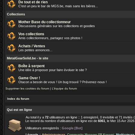
De tout et de rien
C'est un peu le bar de MGS.be, mais sans les bières...
Collections
Mother Base du collectionneur
Discussions générales sur les collections et goodies
Vos collections
Amis collectionneurs, partagez vos photos !
Achats / Ventes
Les petites annonces...
MetalGearSolid.be - le site
Boîte à serpent
Une idée à proposer pour faire évoluer le site ?
Game Over !
Otacon a besoin de vous ! Un bug trouvé ? Prévenez-nous !
Supprimer les cookies du forum
|
L’équipe du forum
Index du forum
Qui est en ligne
Au total il y a
72
utilisateurs en ligne :: 1 enregistré, 0 invisible et 71 invité
Le record du nombre d’utilisateurs en ligne est de
6061
, le Mer 15 Avr 2026
Utilisateurs enregistrés :
Google [Bot]
Légende ::
Administrateurs
,
Community Manager FR Konami
,
Modérateurs