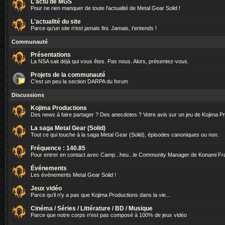
L'actu de MGS
Pour ne rien manquer de toute l'actualité de Metal Gear Solid !
L'actualité du site
Parce qu'un site n'est jamais fini. Jamais, t'entends !
Communauté
Présentations
La NSA sait déjà qui vous êtes. Pas nous. Alors, présentez-vous.
Projets de la communauté
C'est un peu la section DARPA du forum
Discussions
Kojima Productions
Des news à faire partager ? Des anecdotes ? Votre avis sur un jeu de Kojima P
La saga Metal Gear (Solid)
Tout ce qui touche à la saga Metal Gear (Solid), épisodes canoniques ou non.
Fréquence : 140.85
Pour entrer en contact avec Camp...heu...le Community Manager de Konami Fr
Événements
Les événements Metal Gear Solid !
Jeux vidéo
Parce qu'il n'y a pas que Kojima Productions dans la vie...
Cinéma / Séries / Littérature / BD / Musique
Parce que notre corps n'est pas composé à 100% de jeux vidéo