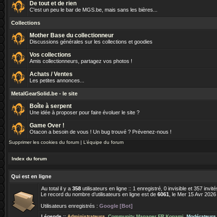
De tout et de rien
C'est un peu le bar de MGS.be, mais sans les bières...
Collections
Mother Base du collectionneur
Discussions générales sur les collections et goodies
Vos collections
Amis collectionneurs, partagez vos photos !
Achats / Ventes
Les petites annonces...
MetalGearSolid.be - le site
Boîte à serpent
Une idée à proposer pour faire évoluer le site ?
Game Over !
Otacon a besoin de vous ! Un bug trouvé ? Prévenez-nous !
Supprimer les cookies du forum
|
L’équipe du forum
Index du forum
Qui est en ligne
Au total il y a
358
utilisateurs en ligne :: 1 enregistré, 0 invisible et 357 inv
Le record du nombre d’utilisateurs en ligne est de
6061
, le Mer 15 Avr 2026
Utilisateurs enregistrés :
Google [Bot]
Légende ::
Administrateurs
,
Community Manager FR Konami
,
Modérateurs