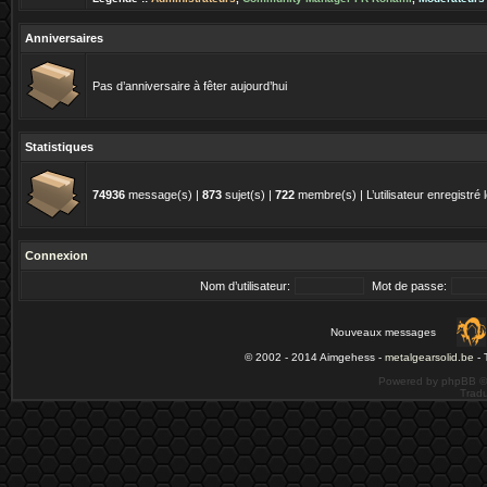
Anniversaires
Pas d’anniversaire à fêter aujourd’hui
Statistiques
74936
message(s) |
873
sujet(s) |
722
membre(s) | L’utilisateur enregistré 
Connexion
Nom d’utilisateur:
Mot de passe:
Nouveaux messages
© 2002 - 2014 Aimgehess -
metalgearsolid.be
- 
Powered by phpBB ©
Tradu