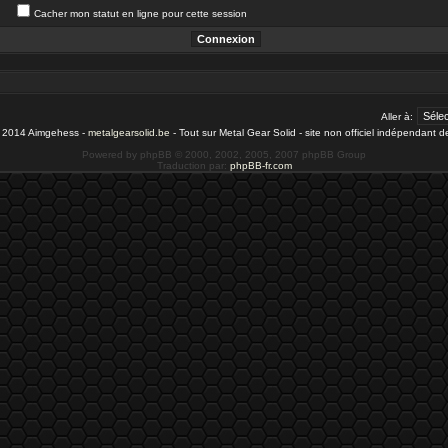
Cacher mon statut en ligne pour cette session
Aller à:
- 2014 Aimgehess -
metalgearsolid.be
- Tout sur Metal Gear Solid - site non officiel indépendant 
Powered by phpBB © 2000, 2002, 2005, 2007 phpBB Group
Traduction par:
phpBB-fr.com