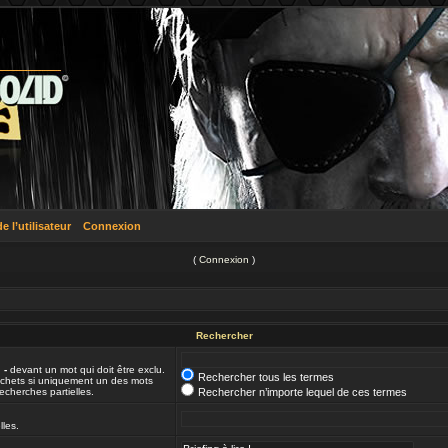
 l’utilisateur
Connexion
(
Connexion
)
Rechercher
n
-
devant un mot qui doit être exclu.
Rechercher tous les termes
ochets si uniquement un des mots
echerches partielles.
Rechercher n’importe lequel de ces termes
lles.