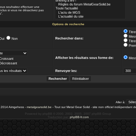
 vous souhaitez effectuer une
clus si vous ne désactivez pas
”.
Options de recherche
Titr
Mess
Rechercher dans:
Oui
Non
Titr
Prem
Afficher les résultats sous forme de:
Mes
Croissant
Décroissant
Renvoyer les:
Aller à:
- 2014 Aimgehess -
metalgearsolid.be
- Tout sur Metal Gear Solid - site non officiel indépendant 
Powered by phpBB © 2000, 2002, 2005, 2007 phpBB Group
Traduction par:
phpBB-fr.com