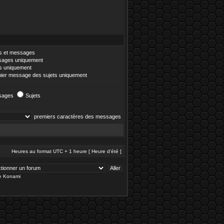
es et messages
ages uniquement
es uniquement
ier message des sujets uniquement
sages
Sujets
premiers caractères des messages
Heures au format UTC + 1 heure [ Heure d’été ]
de Konami