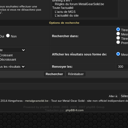
 vous souhaitez effectuer une
clus si vous ne désactivez pas
”.
Options de recherche
Titr
Mess
Rechercher dans:
Oui
Non
Titr
Prem
Afficher les résultats sous forme de:
Mes
Croissant
Décroissant
Renvoyer les:
Aller à:
- 2014 Aimgehess -
metalgearsolid.be
- Tout sur Metal Gear Solid - site non officiel indépendant 
Powered by phpBB © 2000, 2002, 2005, 2007 phpBB Group
Traduction par:
phpBB-fr.com