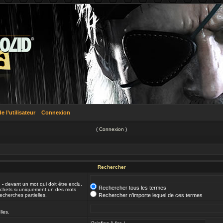
 l’utilisateur
Connexion
(
Connexion
)
Rechercher
n
-
devant un mot qui doit être exclu.
Rechercher tous les termes
ochets si uniquement un des mots
echerches partielles.
Rechercher n’importe lequel de ces termes
lles.