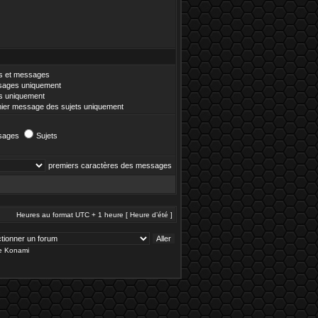
es et messages
ages uniquement
es uniquement
ier message des sujets uniquement
sages
Sujets
premiers caractères des messages
Heures au format UTC + 1 heure [ Heure d’été ]
de Konami