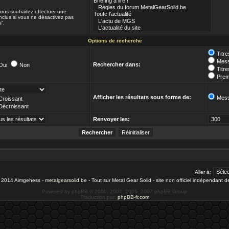
 vous souhaitez effectuer une
clus si vous ne désactivez pas
”.
Options de recherche
Titr
Mess
Rechercher dans:
Oui
Non
Titr
Prem
Afficher les résultats sous forme de:
Mes
Croissant
Décroissant
Renvoyer les:
Aller à:
- 2014 Aimgehess -
metalgearsolid.be
- Tout sur Metal Gear Solid - site non officiel indépendant 
Powered by phpBB © 2000, 2002, 2005, 2007 phpBB Group
Traduction par:
phpBB-fr.com