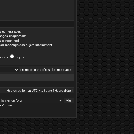
es et messages
ages uniquement
es uniquement
ier message des sujets uniquement
sages
Sujets
premiers caractères des messages
Heures au format UTC + 1 heure [ Heure d’été ]
de Konami