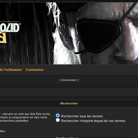
 l’utilisateur
Connexion
(
Connexion
)
Rechercher
n
-
devant un mot qui doit être exclu.
Rechercher tous les termes
ochets si uniquement un des mots
echerches partielles.
Rechercher n’importe lequel de ces termes
lles.