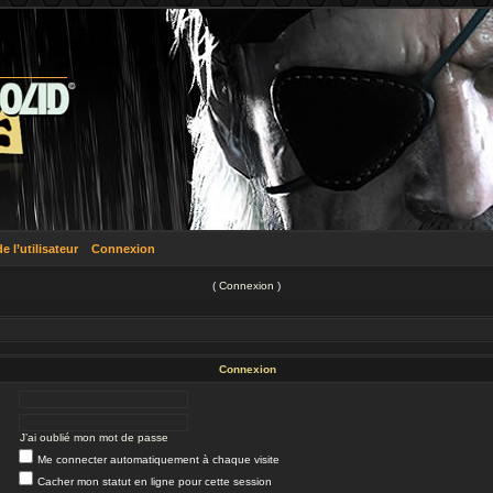
 l’utilisateur
Connexion
(
Connexion
)
Connexion
J’ai oublié mon mot de passe
Me connecter automatiquement à chaque visite
Cacher mon statut en ligne pour cette session