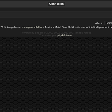
Aller à:
- 2014 Aimgehess -
metalgearsolid.be
- Tout sur Metal Gear Solid - site non officiel indépendant 
Powered by phpBB © 2000, 2002, 2005, 2007 phpBB Group
Traduction par:
phpBB-fr.com