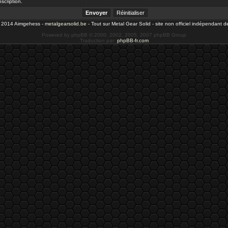
nscription.
- 2014 Aimgehess -
metalgearsolid.be
- Tout sur Metal Gear Solid - site non officiel indépendant 
Powered by phpBB © 2000, 2002, 2005, 2007 phpBB Group
Traduction par:
phpBB-fr.com