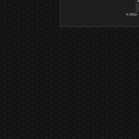
i
© 2002 