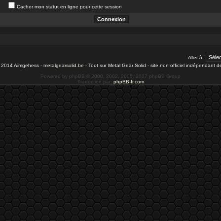
Cacher mon statut en ligne pour cette session
Aller à:
- 2014 Aimgehess -
metalgearsolid.be
- Tout sur Metal Gear Solid - site non officiel indépendant 
Powered by phpBB © 2000, 2002, 2005, 2007 phpBB Group
Traduction par:
phpBB-fr.com