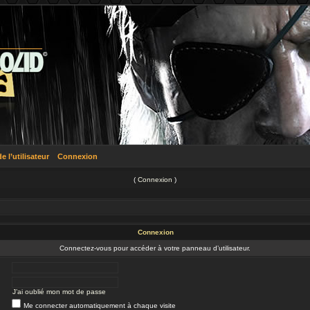
 l’utilisateur
Connexion
(
Connexion
)
Connexion
Connectez-vous pour accéder à votre panneau d’utilisateur.
J’ai oublié mon mot de passe
Me connecter automatiquement à chaque visite