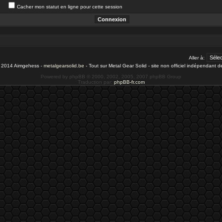
Cacher mon statut en ligne pour cette session
Aller à:
- 2014 Aimgehess -
metalgearsolid.be
- Tout sur Metal Gear Solid - site non officiel indépendant 
Powered by phpBB © 2000, 2002, 2005, 2007 phpBB Group
Traduction par:
phpBB-fr.com