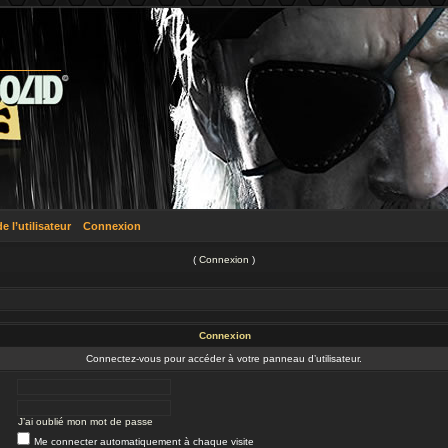
 l’utilisateur
Connexion
(
Connexion
)
Connexion
Connectez-vous pour accéder à votre panneau d’utilisateur.
J’ai oublié mon mot de passe
Me connecter automatiquement à chaque visite