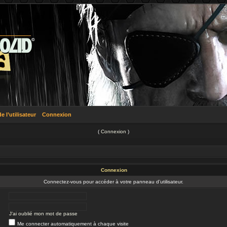
 l’utilisateur
Connexion
(
Connexion
)
Connexion
Connectez-vous pour accéder à votre panneau d’utilisateur.
J’ai oublié mon mot de passe
Me connecter automatiquement à chaque visite