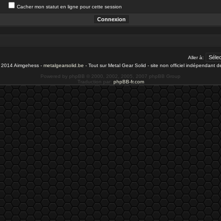
Cacher mon statut en ligne pour cette session
Aller à:
- 2014 Aimgehess -
metalgearsolid.be
- Tout sur Metal Gear Solid - site non officiel indépendant 
Powered by phpBB © 2000, 2002, 2005, 2007 phpBB Group
Traduction par:
phpBB-fr.com