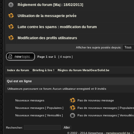
Règlement du forum [Maj : 18/02/2013]
Utilisation de la messagerie privée
Lutte contre les spams : modification du forum
Modification des profils utilisateurs
Afficher les sujets postés depuis:
Page
1
sur
1
[ 4 sujets ]
Index du forum
»
Briefing à lire !
»
Règles du forum MetalGearSolid.be
Qui est en ligne
Utilisateurs parcourant ce forum: Aucun utilisateur enregistré et 9 invités
Nouveaux messages
Pas de nouveau message
Nouveaux messages [ Populaires ]
Pas de nouveaux messages [ Populaires
Nouveaux messages [ Verrouillés ]
Pas de nouveaux messages [ Verrouillés
Rechercher:
© 2002 - 2014 Aimgehess -
metalgearsolid.be
- 