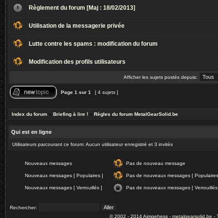
Règlement du forum [Maj : 18/02/2013]
Utilisation de la messagerie privée
Lutte contre les spams : modification du forum
Modification des profils utilisateurs
Afficher les sujets postés depuis:
Page
1
sur
1
[ 4 sujets ]
Index du forum
»
Briefing à lire !
»
Règles du forum MetalGearSolid.be
Qui est en ligne
Utilisateurs parcourant ce forum: Aucun utilisateur enregistré et 3 invités
Nouveaux messages
Pas de nouveau message
Nouveaux messages [ Populaires ]
Pas de nouveaux messages [ Populaires
Nouveaux messages [ Verrouillés ]
Pas de nouveaux messages [ Verrouillés
Rechercher:
© 2002 - 2014 Aimgehess -
metalgearsolid.be
- 