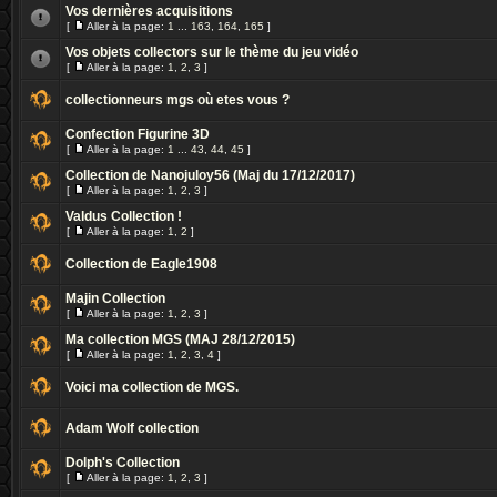
Vos dernières acquisitions
[
Aller à la page:
1
...
163
,
164
,
165
]
Vos objets collectors sur le thème du jeu vidéo
[
Aller à la page:
1
,
2
,
3
]
collectionneurs mgs où etes vous ?
Confection Figurine 3D
[
Aller à la page:
1
...
43
,
44
,
45
]
Collection de Nanojuloy56 (Maj du 17/12/2017)
[
Aller à la page:
1
,
2
,
3
]
Valdus Collection !
[
Aller à la page:
1
,
2
]
Collection de Eagle1908
Majin Collection
[
Aller à la page:
1
,
2
,
3
]
Ma collection MGS (MAJ 28/12/2015)
[
Aller à la page:
1
,
2
,
3
,
4
]
Voici ma collection de MGS.
Adam Wolf collection
Dolph's Collection
[
Aller à la page:
1
,
2
,
3
]