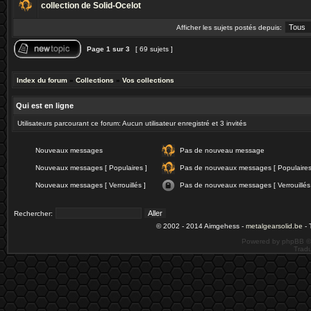
collection de Solid-Ocelot
Afficher les sujets postés depuis:
Page
1
sur
3
[ 69 sujets ]
Index du forum
»
Collections
»
Vos collections
Qui est en ligne
Utilisateurs parcourant ce forum: Aucun utilisateur enregistré et 3 invités
Nouveaux messages
Pas de nouveau message
Nouveaux messages [ Populaires ]
Pas de nouveaux messages [ Populaires
Nouveaux messages [ Verrouillés ]
Pas de nouveaux messages [ Verrouillés
Rechercher:
© 2002 - 2014 Aimgehess -
metalgearsolid.be
- 
Powered by phpBB ©
Tradu