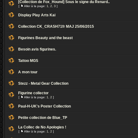
[Collection de Fox_Hound] Sous le signe du Renard..
[
Aller à la page:
1
,
2
,
3
]
Display Play Arts Kai
Collection CK_CRASH71fr MAJ 25/06/2015
Figurines Beauty and the beast
Besoin avis figurines.
Tattoo MGS
A mon tour
Stezz - Metal Gear Collection
Figurine collector
[
Aller à la page:
1
,
2
]
Paul-H-UK's Poster Collection
Petite collection de Blue_TP
La Collec de No Apologies !
[
Aller à la page:
1
,
2
]