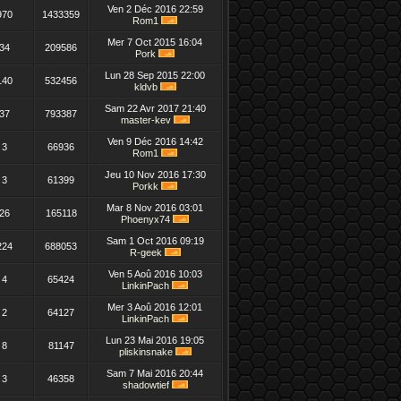
Ven 2 Déc 2016 22:59
970
1433359
Rom1
Mer 7 Oct 2015 16:04
34
209586
Pork
Lun 28 Sep 2015 22:00
140
532456
kldvb
Sam 22 Avr 2017 21:40
37
793387
master-kev
Ven 9 Déc 2016 14:42
3
66936
Rom1
Jeu 10 Nov 2016 17:30
3
61399
Porkk
Mar 8 Nov 2016 03:01
26
165118
Phoenyx74
Sam 1 Oct 2016 09:19
224
688053
R-geek
Ven 5 Aoû 2016 10:03
4
65424
LinkinPach
Mer 3 Aoû 2016 12:01
2
64127
LinkinPach
Lun 23 Mai 2016 19:05
8
81147
pliskinsnake
Sam 7 Mai 2016 20:44
3
46358
shadowtief