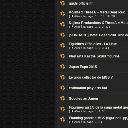
guide officiel fr
Kojima x ThreeA = Metal Gear Rex
[
Aller à la page:
1
...
18
,
19
,
20
]
Kojima Productions X ThreeA = Met
[
Aller à la page:
1
,
2
,
3
,
4
,
5
]
[SONDAGE] Metal Gear Solid. Une oe
Figurines Officielles - La Liste
[
Aller à la page:
1
,
2
,
3
,
4
]
Play arts Kai the Skulls figurine
Japan Expo 2015
Le gros collector de MGS V
estimation play arts kai
Goodies au Japon
Figurines au 1/6 de la saga metal ge
[
Aller à la page:
1
,
2
,
3
]
Planning goodies MGS (figurines, pp,
[
Aller à la page:
1
,
2
]