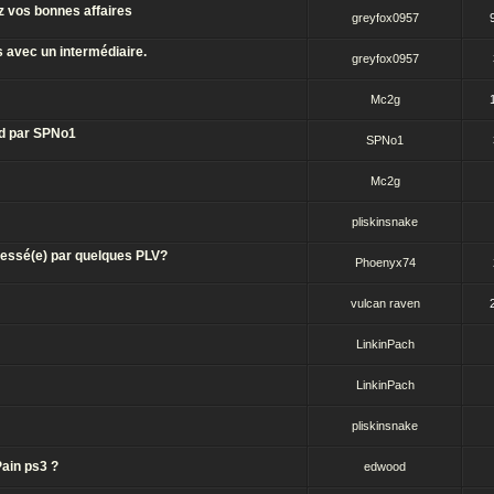
z vos bonnes affaires
greyfox0957
s avec un intermédiaire.
greyfox0957
Mc2g
id par SPNo1
SPNo1
Mc2g
pliskinsnake
ressé(e) par quelques PLV?
Phoenyx74
vulcan raven
LinkinPach
LinkinPach
pliskinsnake
ain ps3 ?
edwood