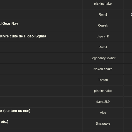
pliskinsnake
Rom1
al Gear Ray
R-geek
uvre culte de Hideo Kojima
Jiipey_K
Rom1
LegendarySoldier
Naked snake
Tonton
pliskinsnake
dams2k9
ar (custom ou non)
Alec
 etc.)
Snaaaake