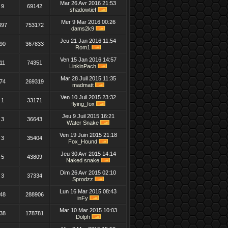
Mar 26 Avr 2016 21:53
9
69142
shadowtief
Mer 9 Mar 2016 00:26
397
753172
dams2k9
Jeu 21 Jan 2016 11:54
90
367833
Rom1
Ven 15 Jan 2016 14:57
11
74351
LinkinPach
Mar 28 Juil 2015 11:35
74
269319
madmatt
Ven 10 Juil 2015 23:32
1
33171
flying_fox
Jeu 9 Juil 2015 16:21
3
36643
Water Snake
Ven 19 Juin 2015 21:18
3
35404
Fox_Hound
Jeu 30 Avr 2015 14:14
5
43809
Naked snake
Dim 26 Avr 2015 02:10
3
37334
Sprodzz
Lun 16 Mar 2015 08:43
48
288906
inFy
Mar 10 Mar 2015 10:03
38
178781
Dolph