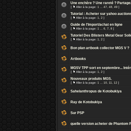
Une enchère ? Une rareté ? Partage
[
Aller à la page:
1
...
47
,
48
,
49
]
Tutorial : Acheter sur yahoo auction
[
Aller à la page:
1
,
2
]
Guide de l'Import/achat en ligne
[
Aller à la page:
1
...
6
,
7
,
8
]
Tutoriel Des Blisters Metal Gear Sol
[
Aller à la page:
1
,
2
]
Bon plan artbook collector MGS V ?
Artbooks
MGSV TPP sort en septembre... Inté
[
Aller à la page:
1
,
2
]
Nouveaux produits MGS.
[
Aller à la page:
1
...
10
,
11
,
12
]
Sahelanthropus de Kotobukiya
Ray de Kotobukiya
Sur PSP
quelle version acheter de Phantom P