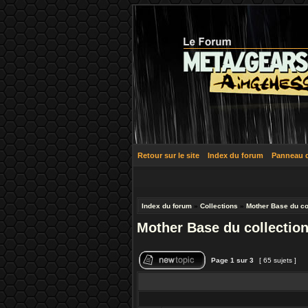
Retour sur le site
Index du forum
Panneau de
Index du forum
»
Collections
»
Mother Base du co
Mother Base du collectio
Page
1
sur
3
[ 65 sujets ]