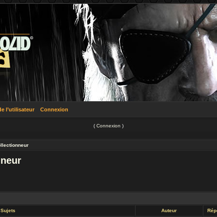
 l’utilisateur
Connexion
(
Connexion
)
llectionneur
nneur
Sujets
Auteur
Rép