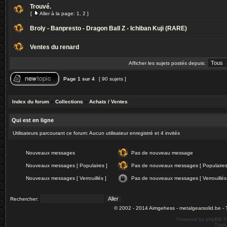
Trouvé.
[
Aller à la page:
1
,
2
]
Broly - Banpresto - Dragon Ball Z - Ichiban Kuji (RARE)
Ventes du renard
Afficher les sujets postés depuis:
Page
1
sur
4
[ 90 sujets ]
Index du forum
»
Collections
»
Achats / Ventes
Qui est en ligne
Utilisateurs parcourant ce forum: Aucun utilisateur enregistré et 4 invités
Nouveaux messages
Pas de nouveau message
Nouveaux messages [ Populaires ]
Pas de nouveaux messages [ Populaires
Nouveaux messages [ Verrouillés ]
Pas de nouveaux messages [ Verrouillés
Rechercher:
© 2002 - 2014 Aimgehess -
metalgearsolid.be
- 
Powered by phpBB ©
Tradu