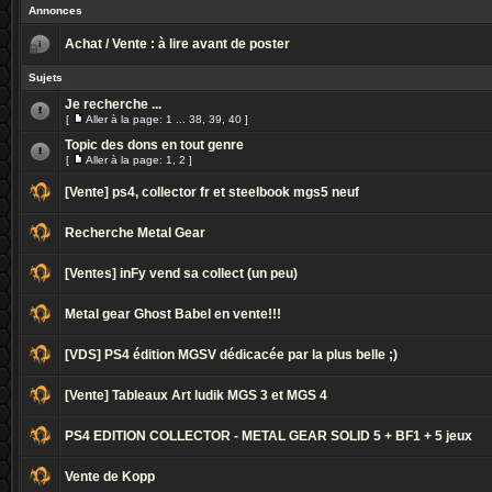
Annonces
Achat / Vente : à lire avant de poster
Sujets
Je recherche ...
[
Aller à la page:
1
...
38
,
39
,
40
]
Topic des dons en tout genre
[
Aller à la page:
1
,
2
]
[Vente] ps4, collector fr et steelbook mgs5 neuf
Recherche Metal Gear
[Ventes] inFy vend sa collect (un peu)
Metal gear Ghost Babel en vente!!!
[VDS] PS4 édition MGSV dédicacée par la plus belle ;)
[Vente] Tableaux Art ludik MGS 3 et MGS 4
PS4 EDITION COLLECTOR - METAL GEAR SOLID 5 + BF1 + 5 jeux
Vente de Kopp