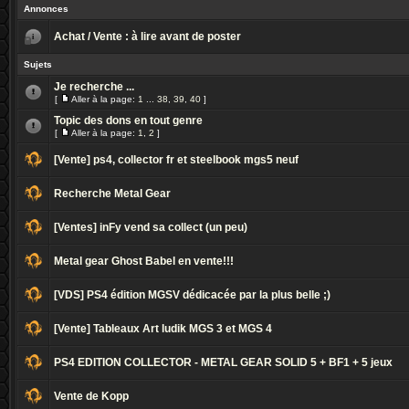
Annonces
Achat / Vente : à lire avant de poster
Sujets
Je recherche ...
[
Aller à la page:
1
...
38
,
39
,
40
]
Topic des dons en tout genre
[
Aller à la page:
1
,
2
]
[Vente] ps4, collector fr et steelbook mgs5 neuf
Recherche Metal Gear
[Ventes] inFy vend sa collect (un peu)
Metal gear Ghost Babel en vente!!!
[VDS] PS4 édition MGSV dédicacée par la plus belle ;)
[Vente] Tableaux Art ludik MGS 3 et MGS 4
PS4 EDITION COLLECTOR - METAL GEAR SOLID 5 + BF1 + 5 jeux
Vente de Kopp