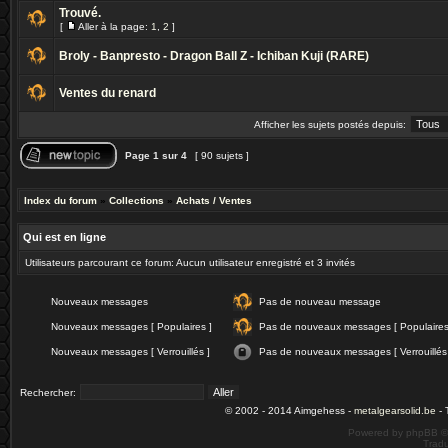
Trouvé.
[
Aller à la page:
1
,
2
]
Broly - Banpresto - Dragon Ball Z - Ichiban Kuji (RARE)
Ventes du renard
Afficher les sujets postés depuis:
Page
1
sur
4
[ 90 sujets ]
Index du forum
»
Collections
»
Achats / Ventes
Qui est en ligne
Utilisateurs parcourant ce forum: Aucun utilisateur enregistré et 3 invités
Nouveaux messages
Pas de nouveau message
Nouveaux messages [ Populaires ]
Pas de nouveaux messages [ Populaires
Nouveaux messages [ Verrouillés ]
Pas de nouveaux messages [ Verrouillés
Rechercher:
© 2002 - 2014 Aimgehess -
metalgearsolid.be
- 
Powered by phpBB ©
Tradu