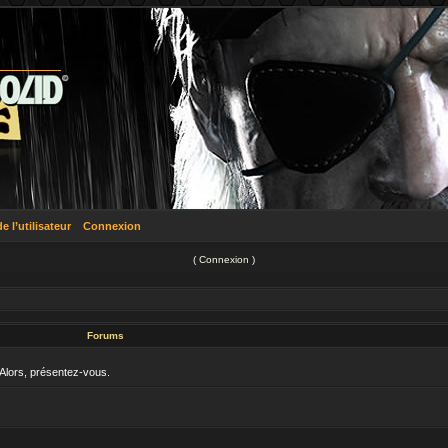
 l’utilisateur
Connexion
(
Connexion
)
Forums
 Alors, présentez-vous.