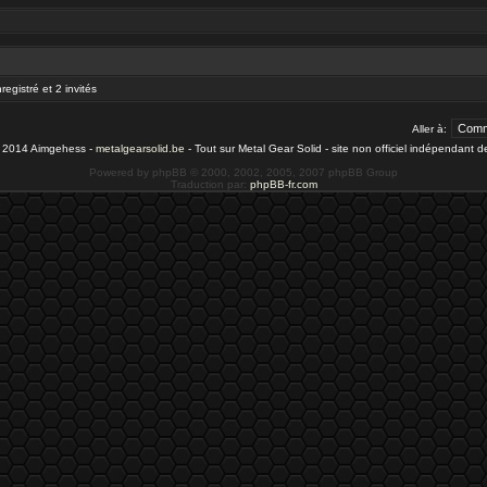
registré et 2 invités
Aller à:
- 2014 Aimgehess -
metalgearsolid.be
- Tout sur Metal Gear Solid - site non officiel indépendant 
Powered by phpBB © 2000, 2002, 2005, 2007 phpBB Group
Traduction par:
phpBB-fr.com