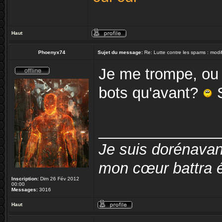
Haut
Phoenyx74
Sujet du message:
Re: Lutte contre les spams : modif
Je me trompe, ou 
bots qu'avant?
S
______________
Je suis dorénavan
mon cœur battra é
Inscription:
Dim 26 Fév 2012
00:00
Messages:
3016
Haut