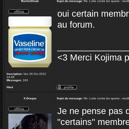
RocheShnak
Sujet du message:
Re: Lutte contre les spams : modif
oui certain membre
au forum.
______________
<3 Merci Kojima 
Inscription:
Ven 26 Oct 2012
14:46
Messages:
183
Haut
X-Draque
Sujet du message:
Re: Lutte contre les spams : modif
Je ne pense pas q
"certains" membr