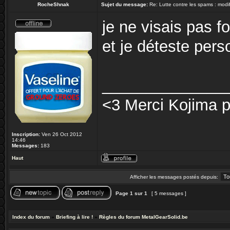
RocheShnak
Sujet du message:
Re: Lutte contre les spams : modif
je ne visais pas f
et je déteste pers
______________
<3 Merci Kojima 
Inscription:
Ven 26 Oct 2012
14:46
Messages:
183
Haut
Afficher les messages postés depuis:
Page
1
sur
1
[ 5 messages ]
Index du forum
»
Briefing à lire !
»
Règles du forum MetalGearSolid.be