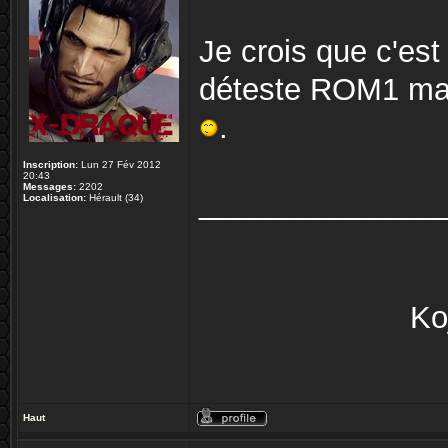
Je crois que c'e
déteste ROM1 mais
.
Inscription:
Lun 27 Fév 2012
20:43
Messages:
2202
______________
Localisation:
Hérault (34)
Ko
Haut