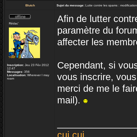
Blutch
Sujet du message:
Lutte contre les spams : modificatio
Afin de lutter cont
Rédac'
paramètre du forum
affecter les membr
Cependant, si vou
Inscription:
Jeu 23 Fév 2012
12:47
Messages:
356
vous inscrire, vous
Localisation:
Wherever I may
roam
merci de me le fair
mail).
_______________
cui cui