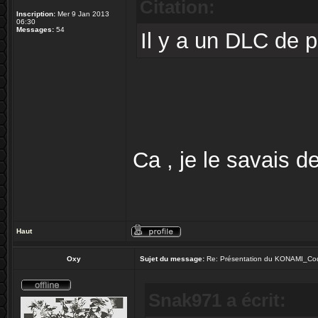
Citation:
Inscription:
Mer 9 Jan 2013
06:30
Messages:
54
Il y a un DLC de 
Ca , je le savais de
Haut
Oxy
Sujet du message:
Re: Présentation du KONAMI_Co
Snak971 a écrit: