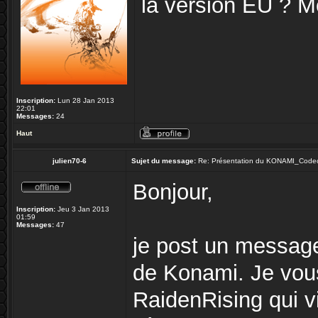
la version EU ? M
Inscription:
Lun 28 Jan 2013
22:01
Messages:
24
Haut
julien70-6
Sujet du message:
Re: Présentation du KONAMI_Code
Bonjour,
Inscription:
Jeu 3 Jan 2013
01:59
Messages:
47
je post un message 
de Konami. Je vous
RaidenRising qui vi