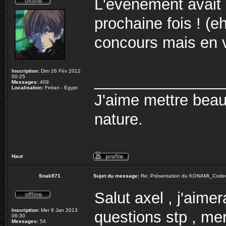
L'evenement avait l'
prochaine fois ! (e
concours mais en v
Inscription:
Dim 26 Fév 2012
_______________
00:25
Messages:
409
Localisation:
Feiran - Egypt
J'aime mettre bea
nature.
Haut
Snak971
Sujet du message:
Re: Présentation du KONAMI_Code
Salut axel , j'aime
Inscription:
Mer 9 Jan 2013
questions stp , mer
06:30
Messages:
54