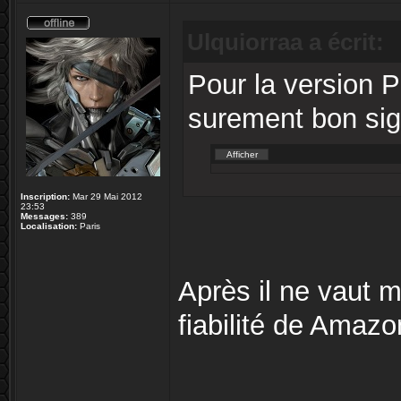
Ulquiorraa a écrit:
Pour la version 
surement bon sig
Inscription:
Mar 29 Mai 2012
23:53
Messages:
389
Localisation:
Paris
Après il ne vaut m
fiabilité de Amazo
______________