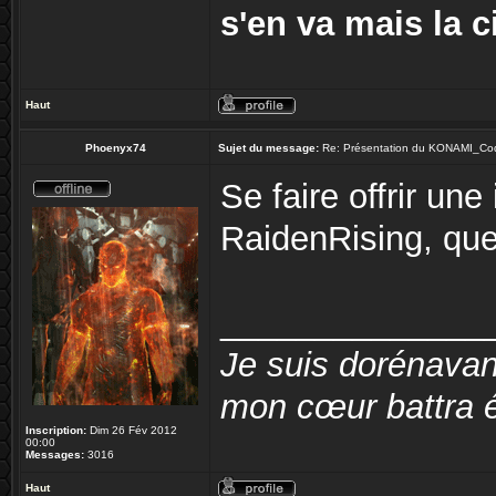
s'en va mais la ci
Haut
Phoenyx74
Sujet du message:
Re: Présentation du KONAMI_Co
Se faire offrir une
RaidenRising, qu
______________
Je suis dorénavan
mon cœur battra é
Inscription:
Dim 26 Fév 2012
00:00
Messages:
3016
Haut