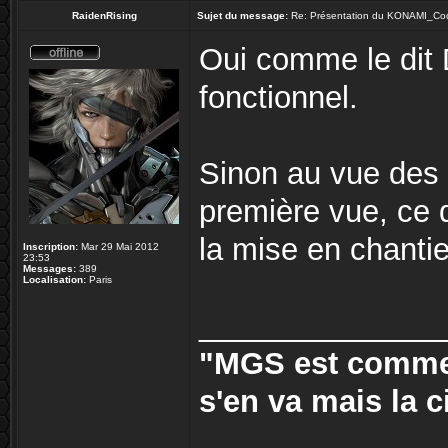
RaidenRising
Sujet du message:
Re: Présentation du KONAMI_Co
Oui comme le dit 
fonctionnel.
Sinon au vue des 
première vue, ce 
la mise en chanti
Inscription:
Mar 29 Mai 2012
23:53
Messages:
389
Localisation:
Paris
______________
"MGS est comme 
s'en va mais la ci