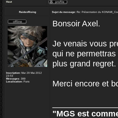
Haut
RaidenRising
Sujet du message:
Re: Présentation du KONAMI_Co
Bonsoir Axel.
Je venais vous pré
qui ne permettras 
plus grand regret.
Inscription:
Mar 29 Mai 2012
23:53
Messages:
389
Merci encore et b
Localisation:
Paris
______________
"MGS est comme 