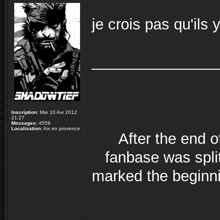
je crois pas qu'ils
_______________
Inscription:
Mar 10 Avr 2012
21:27
Messages:
4559
Localisation:
Aix en provence
After the end 
fanbase was split
marked the beginni