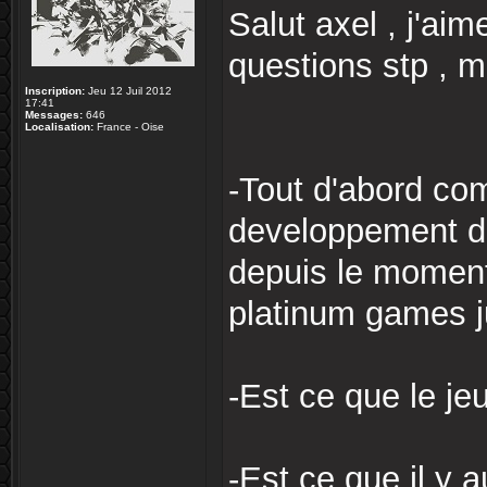
Salut axel , j'ai
questions stp , m
Inscription:
Jeu 12 Juil 2012
17:41
Messages:
646
Localisation:
France - Oise
-Tout d'abord co
developpement de
depuis le moment 
platinum games ju
-Est ce que le je
-Est ce que il y 