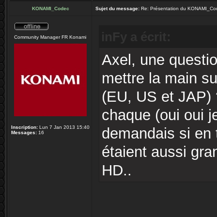
KONAMI_Codec
Sujet du message:
Re: Présentation du KONAMI_Co
inFy a écrit:
Community Manager FR Konami
Axel, une question
mettre la main su
(EU, US et JAP) 
chaque (oui oui j
Inscription:
Lun 7 Jan 2013 15:40
demandais si en t
Messages:
16
étaient aussi gr
HD..