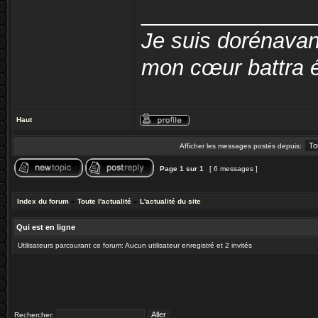
______________
Je suis dorénavan
mon cœur battra é
Haut
Afficher les messages postés depuis:
Page
1
sur
1
[ 6 messages ]
Index du forum
»
Toute l'actualité
»
L'actualité du site
Qui est en ligne
Utilisateurs parcourant ce forum: Aucun utilisateur enregistré et 2 invités
Rechercher: