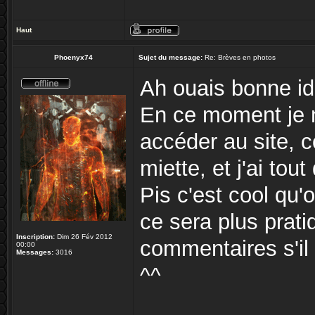
Haut
Phoenyx74
Sujet du message:
Re: Brèves en photos
Ah ouais bonne i
En ce moment je n
accéder au site,
miette, et j'ai tou
Pis c'est cool qu'o
ce sera plus prat
Inscription:
Dim 26 Fév 2012
commentaires s'il 
00:00
Messages:
3016
^^