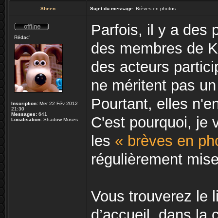
Sheen
Sujet du message:
Brèves en photos
Parfois, il y a des
Rédac'
des membres de Ko
des acteurs partici
ne méritent pas un 
Pourtant, elles n'e
Inscription:
Mer 22 Fév 2012
21:30
Messages:
641
C'est pourquoi, je
Localisation:
Shadow Moses
les
« brèves en ph
régulièrement mise 
Vous trouverez le l
d’accueil, dans la 