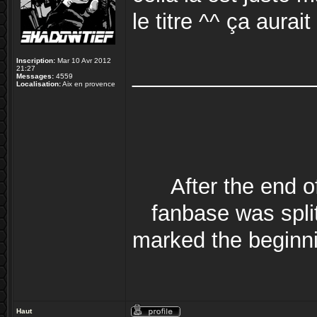
le titre ^^ ça aurai
Inscription:
Mar 10 Avr 2012
_______________
21:27
Messages:
4559
Localisation:
Aix en provence
After the end 
fanbase was split
marked the beginni
Haut