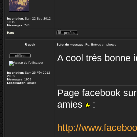
Inscription:
Sam 22 Sep 2012
19:19
Messages:
743
Haut
R-geek
Sujet du message:
Re: Brèves en photos
A cool très bonne
Inscription:
Sam 25 Fév 2012
20:39
_______________
Messages:
1959
Localisation:
alsace
Page facebook sur 
amies
:
http://www.facebo