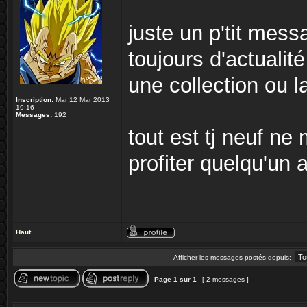
juste un p'tit mes
toujours d'actuali
une collection ou l
Inscription:
Mar 12 Mar 2013
19:16
Messages:
192
tout est tj neuf ne 
profiter quelqu'un 
Haut
Afficher les messages postés depuis:
Page
1
sur
1
[ 2 messages ]