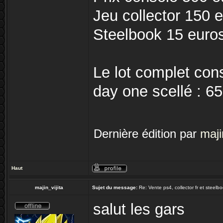
Jeu collector 150 
Steelbook 15 euro
Le lot complet cons
day one scellé : 6
Dernière édition par
maji
Haut
majin_vijita
Sujet du message:
Re: Vente ps4, collector fr et steel
salut les gars