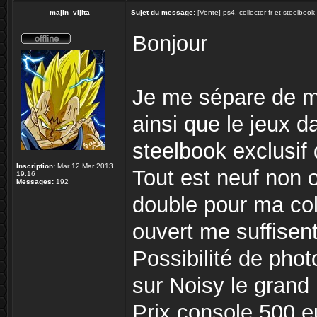
majin_vijita
Sujet du message:
[Vente] ps4, collector fr et steelboo
Bonjour
Je me sépare de m
ainsi que le jeux da
steelbook exclusif 
Inscription:
Mar 12 Mar 2013
Tout est neuf non o
19:16
Messages:
192
double pour ma col
ouvert me suffisen
Possibilité de pho
sur Noisy le grand
Prix console 500 e