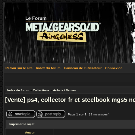
Retour sur le site
Index du forum
Panneau de l’utilisateur
Connexion
Index du forum
»
Collections
»
Achats / Ventes
[Vente] ps4, collector fr et steelbook mgs5 n
Page
1
sur
1
[ 2 messages ]
Imprimer le sujet
Auteur