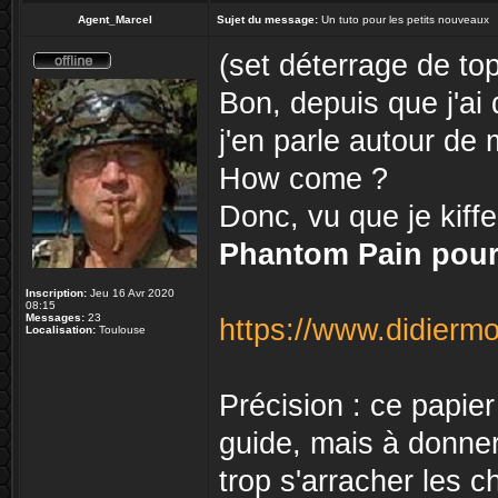
Agent_Marcel
Sujet du message:
Un tuto pour les petits nouveaux
(set déterrage de to
Bon, depuis que j'ai 
j'en parle autour de
How come ?
Donc, vu que je kiffe
Phantom Pain pour
Inscription:
Jeu 16 Avr 2020
08:15
Messages:
23
https://www.didierm
Localisation:
Toulouse
Précision : ce papie
guide, mais à donne
trop s'arracher les 