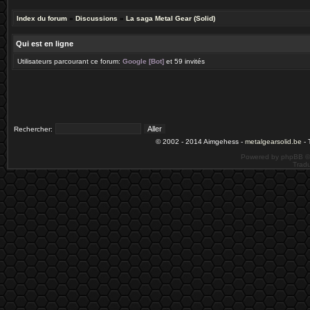
Index du forum
»
Discussions
»
La saga Metal Gear (Solid)
Qui est en ligne
Utilisateurs parcourant ce forum:
Google [Bot]
et 59 invités
Rechercher:
© 2002 - 2014 Aimgehess -
metalgearsolid.be
- 
Powered by phpBB ©
Tradu