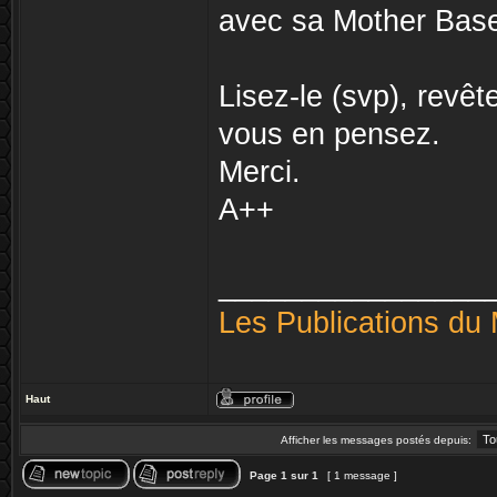
avec sa Mother Base 
Lisez-le (svp), revê
vous en pensez.
Merci.
A++
________________
Les Publications du 
Haut
Afficher les messages postés depuis:
Page
1
sur
1
[ 1 message ]