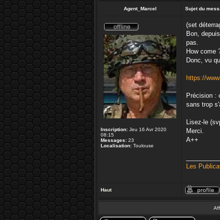
Agent_Marcel
Sujet du mess
(set déterra
Bon, depuis 
pas.
How come 
Donc, vu que
https://www
Précision :
sans trop s
Lisez-le (s
Inscription:
Jeu 16 Avr 2020
Merci.
08:15
A++
Messages:
23
Localisation:
Toulouse
_________
Les Publica
Haut
Af