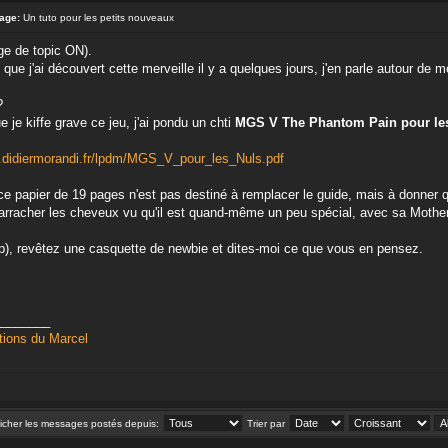
age:
Un tuto pour les petits nouveaux
ge de topic ON).
que j'ai découvert cette merveille il y a quelques jours, j'en parle autour de 
?
 je kiffe grave ce jeu, j'ai pondu un chti
MGS V The Phantom Pain pour le
.didiermorandi.fr/lpdm/MGS_V_pour_les_Nuls.pdf
 ce papier de 19 pages n'est pas destiné à remplacer le guide, mais à donner
'arracher les cheveux vu qu'il est quand-même un peu spécial, avec sa Mother
vp), revêtez une casquette de newbie et dites-moi ce que vous en pensez.
________
tions du Marcel
ficher les messages postés depuis:
Trier par