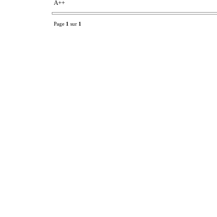
A++
Page
1
sur
1