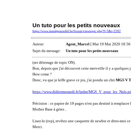
Un tuto pour les petits nouveaux
https://www.metalgearsolid.be/forum/viewtopic.php?f=5&t=2202
Auteur:
Agent_Marcel
[ Mar 19 Mai 2020 18:56 
Sujet du message:
Un tuto pour les petits nouveaux
(set déterrage de topic ON).
Bon, depuis que j'ai découvert cette merveille il y a quelques j
How come ?
Donc, vu que je kiffe grave ce jeu, j'ai pondu un chti
MGS V Th
https://www.didiermorandi.fr/lpdm/MGS_V_pour_les_Nuls.pd
Précision : ce papier de 19 pages n'est pas destiné à remplace
Mother Base à gérer...
Lisez-le (svp), revêtez une casquette de newbie et dites-moi c
Merci.