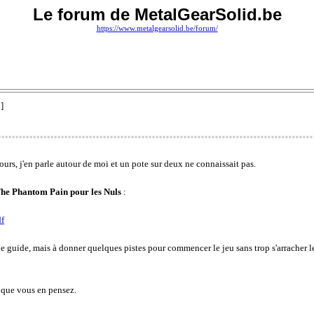
Le forum de MetalGearSolid.be
https://www.metalgearsolid.be/forum/
]
ours, j'en parle autour de moi et un pote sur deux ne connaissait pas.
e Phantom Pain pour les Nuls
:
f
r le guide, mais à donner quelques pistes pour commencer le jeu sans trop s'arracher
e que vous en pensez.