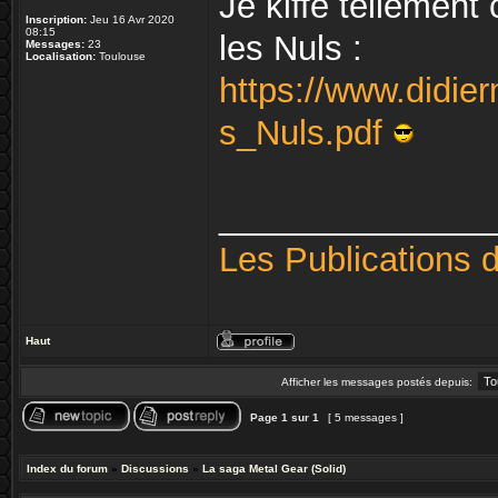
Je kiffe tellement
Inscription:
Jeu 16 Avr 2020
08:15
les Nuls :
Messages:
23
Localisation:
Toulouse
https://www.didie
s_Nuls.pdf
______________
Les Publications 
Haut
Afficher les messages postés depuis:
Page
1
sur
1
[ 5 messages ]
Index du forum
»
Discussions
»
La saga Metal Gear (Solid)