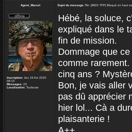
Agent_Marcel
Sujet du message:
Re: [MGS TPP] Bloqué en haut esca
Hébé, la soluce, c'
expliqué dans le 
fin de mission.
Dommage que ce fof
comme rarement. C
cinq ans ? Mystèr
Inscription:
Jeu 16 Avr 2020
08:15
Bon, je vais aller 
Messages:
23
Localisation:
Toulouse
pas dû apprécier 
hier lol... Cà a d
plaisanterie !
A++