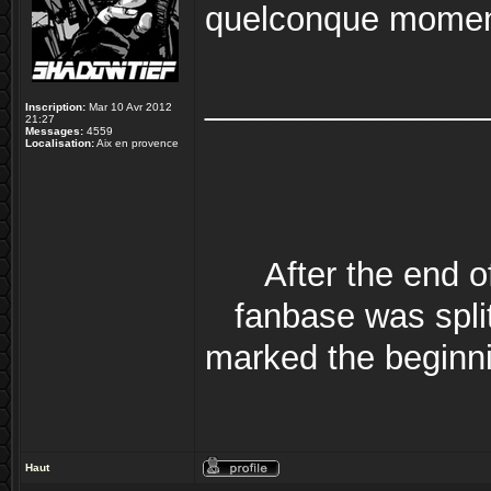
quelconque mome
_______________
Inscription:
Mar 10 Avr 2012
21:27
Messages:
4559
Localisation:
Aix en provence
After the end 
fanbase was split
marked the beginni
Haut