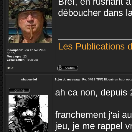
Bref, en rushant à 
déboucher dans la
______________
Les Publications 
Inscription:
Jeu 16 Avr 2020
08:15
Messages:
23
Localisation:
Toulouse
Haut
shadowtief
Sujet du message:
Re: [MGS TPP] Bloqué en haut escali
ah ca non, depuis 
franchement j'ai au
jeu, je me rappel v