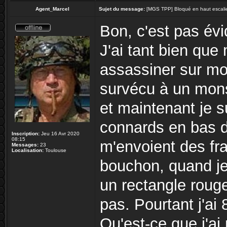
Agent_Marcel
Sujet du message:
[MGS TPP] Bloqué en haut escalier
Bon, c'est pas évi
J'ai tant bien que
assassiner sur mon l
survécu à un mons
et maintenant je s
connards en bas d
Inscription:
Jeu 16 Avr 2020
08:15
m'envoient des fr
Messages:
23
Localisation:
Toulouse
bouchon, quand je 
un rectangle roug
pas. Pourtant j'ai
Qu'est-ce que j'ai