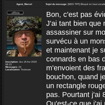
Agent_Marcel
Sujet du message:
[MGS TPP] Bloqué en haut escalier
Bon, c'est pas évi
J'ai tant bien que
assassiner sur mon l
survécu à un mons
et maintenant je s
connards en bas d
Inscription:
Jeu 16 Avr 2020
08:15
m'envoient des fr
Messages:
23
Localisation:
Toulouse
bouchon, quand je 
un rectangle roug
pas. Pourtant j'ai
Qu'est-ce que j'ai