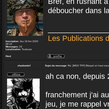
Bref, en rushant à 
déboucher dans la
______________
Les Publications 
Inscription:
Jeu 16 Avr 2020
08:15
Messages:
23
Localisation:
Toulouse
Haut
shadowtief
Sujet du message:
Re: [MGS TPP] Bloqué en haut escali
ah ca non, depuis 
franchement j'ai au
jeu, je me rappel v