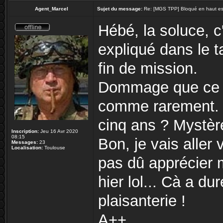
Agent_Marcel
Sujet du message:
Re: [MGS TPP] Bloqué en haut esca
Hébé, la soluce, c'
expliqué dans le 
fin de mission.
Dommage que ce fof
comme rarement. C
cinq ans ? Mystèr
Inscription:
Jeu 16 Avr 2020
08:15
Bon, je vais aller 
Messages:
23
Localisation:
Toulouse
pas dû apprécier 
hier lol... Cà a d
plaisanterie !
A++