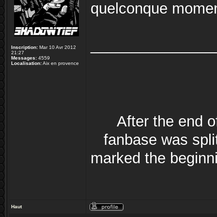
quelconque mome
_______________
Inscription:
Mar 10 Avr 2012
21:27
Messages:
4559
Localisation:
Aix en provence
After the end 
fanbase was split
marked the beginni
Haut