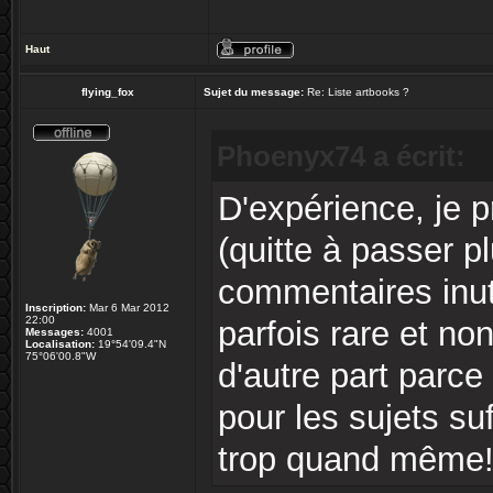
Haut
flying_fox
Sujet du message:
Re: Liste artbooks ?
Phoenyx74 a écrit:
D'expérience, je p
(quitte à passer p
commentaires inuti
Inscription:
Mar 6 Mar 2012
22:00
parfois rare et non
Messages:
4001
Localisation:
19°54'09.4"N
75°06'00.8"W
d'autre part parce
pour les sujets su
trop quand même!