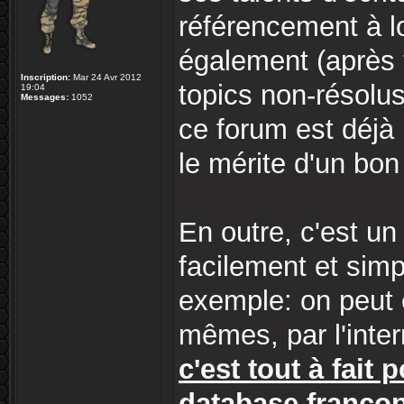
référencement à lo
également (après 
Inscription:
Mar 24 Avr 2012
topics non-résolu
19:04
Messages:
1052
ce forum est déj
le mérite d'un bon
En outre, c'est u
facilement et sim
exemple: on peut 
mêmes, par l'inte
c'est tout à fait
database franco