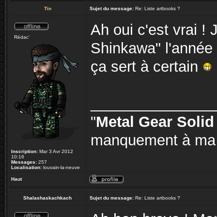
Tin
Sujet du message:
Re: Liste artbooks ?
Ah oui c'est vrai ! 
Rédac'
Shinkawa" l'année
ça sert à certain
_______________
"
Metal Gear Solid
manquement à ma c
Inscription:
Mar 3 Avr 2012
10:16
Messages:
257
Localisation:
louvain-la-neuve
Haut
Shalashaskachkach
Sujet du message:
Re: Liste artbooks ?