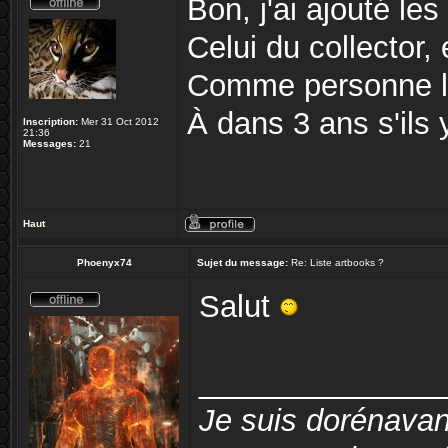
Bon, j'ai ajouté l
Celui du collector, 
Comme personne l'a 
À dans 3 ans s'ils y
Inscription:
Mer 31 Oct 2012
21:36
Messages:
21
Haut
Phoenyx74
Sujet du message:
Re: Liste artbooks ?
Salut
______________
Je suis dorénavan