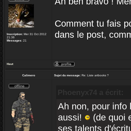
Ah ben bravo ! Merc
Comment tu fais po
dans le post, comm
Inscription:
Mer 31 Oct 2012
21:36
Messages:
21
Haut
Calimero
Sujet du message:
Re: Liste artbooks ?
Phoenyx74 a écrit:
Ah non, pour info 
aussi!
(de quoi 
ses talents d'écrit