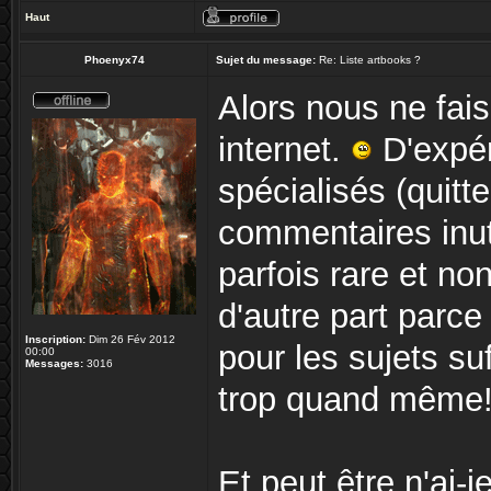
Haut
Phoenyx74
Sujet du message:
Re: Liste artbooks ?
Alors nous ne fai
internet.
D'expér
spécialisés (quitt
commentaires inuti
parfois rare et no
d'autre part parce
Inscription:
Dim 26 Fév 2012
pour les sujets s
00:00
Messages:
3016
trop quand même!
Et peut être n'ai-