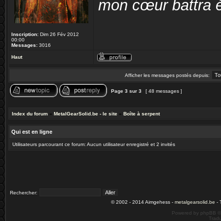
mon cœur battra é
Inscription:
Dim 26 Fév 2012
00:00
Messages:
3016
Haut
Afficher les messages postés depuis:
Page
3
sur
3
[ 48 messages ]
Index du forum
»
MetalGearSolid.be - le site
»
Boîte à serpent
Qui est en ligne
Utilisateurs parcourant ce forum: Aucun utilisateur enregistré et 2 invités
Rechercher:
© 2002 - 2014 Aimgehess -
metalgearsolid.be
- 
Powered by phpBB ©
Tradu