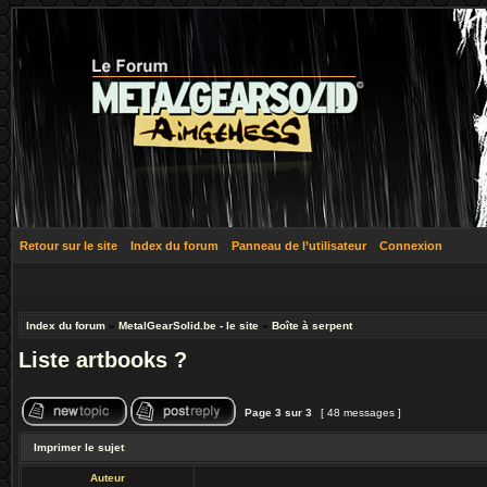
Retour sur le site
Index du forum
Panneau de l’utilisateur
Connexion
Index du forum
»
MetalGearSolid.be - le site
»
Boîte à serpent
Liste artbooks ?
Page
3
sur
3
[ 48 messages ]
Imprimer le sujet
Auteur