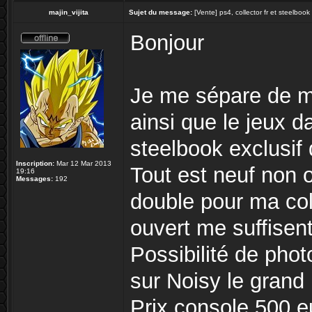
majin_vijita
Sujet du message:
[Vente] ps4, collector fr et steelboo
Bonjour
Je me sépare de m
ainsi que le jeux da
steelbook exclusif 
Inscription:
Mar 12 Mar 2013
Tout est neuf non o
19:16
Messages:
192
double pour ma col
ouvert me suffisen
Possibilité de pho
sur Noisy le grand
Prix console 500 e