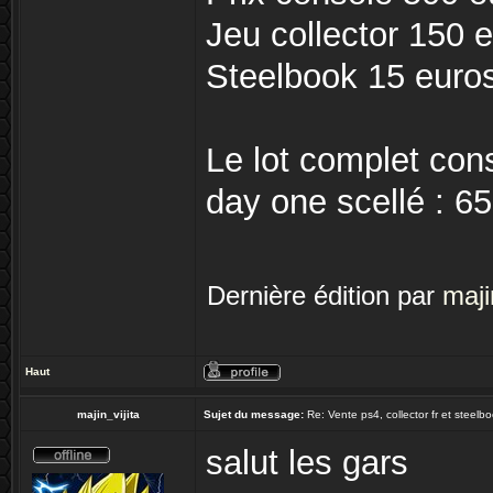
Jeu collector 150 
Steelbook 15 euro
Le lot complet cons
day one scellé : 6
Dernière édition par
maji
Haut
majin_vijita
Sujet du message:
Re: Vente ps4, collector fr et steel
salut les gars