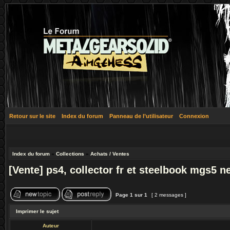
Retour sur le site
Index du forum
Panneau de l’utilisateur
Connexion
Index du forum
»
Collections
»
Achats / Ventes
[Vente] ps4, collector fr et steelbook mgs5 n
Page
1
sur
1
[ 2 messages ]
Imprimer le sujet
Auteur