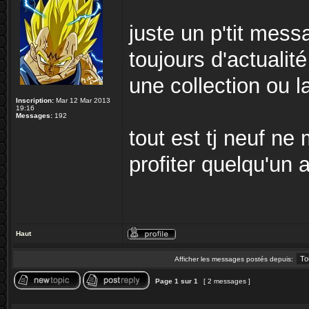
juste un p'tit mes
toujours d'actuali
une collection ou l
Inscription:
Mar 12 Mar 2013
19:16
Messages:
192
tout est tj neuf ne 
profiter quelqu'un 
Haut
Afficher les messages postés depuis:
Page
1
sur
1
[ 2 messages ]